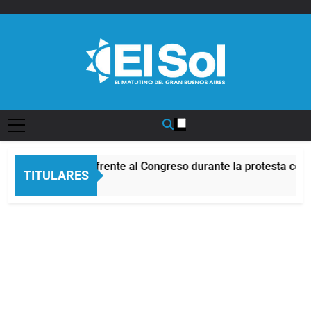
Saltar
al
contenido
Diario EL SOL
Incidentes frente al Congreso durante la protesta cont
TITULARES
3 Horas Atrás