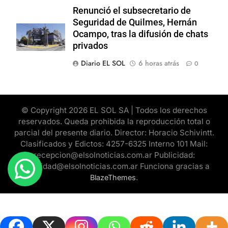
Renunció el subsecretario de
Seguridad de Quilmes, Hernán
Ocampo, tras la difusión de chats
privados
Diario EL SOL
6 horas atrás
0
© Copyright 2026 EL SOL SA | Todos los derechos
reservados. Queda prohibida la reproducción total o
parcial del presente diario. Director: Horacio Schivintt.
Clasificados y Edictos: 4257-6325 Interno 101 Mail:
recepcion@elsolnoticias.com.ar Publicidad:
publicidad@elsolnoticias.com.ar Funciona gracias a
.
BlazeThemes