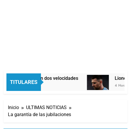
Economía en dos velocidades
Lionel M
TITULARES
4 Horas Atrás
4 Horas Atr
Inicio
ULTIMAS NOTICIAS
La garantía de las jubilaciones