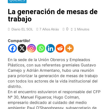
QUILMES
Thiago Medina fue
imputado
La generación de mesas de
formalmente por
11 Horas Atrás
trabajo
abuso sexual
La CGT y las dos
CTA profundizan su
plan de lucha con
0
Diario EL SOL
7 Años Atrás
1 Minutos
11 Horas Atrás
nuevas marchas
La noche del Afro
contra el Gobierno
Quilmeño: boxeo de
Compartilo!
primer nivel en la sede
1 Día Atrás
de Quilmes
La Diócesis de
Quilmes celebró la
En la sede de la Unión Obreros y Empleados
visita del Papa León
1 Día Atrás
Plásticos, con sus referentes gremiales Gustavo
XIV a la Argentina
Figuras de la cultura
Camejo y Adrián Armentano, hubo una reunión
se sumaron a la
para priorizar la generación de mesas de trabajo
marcha frente al
1 Día Atrás
con todos los actores de la vida institucional del
Congreso contra la
Nueva jornada
distrito.
Ley de Propiedad
negativa para los
Privada
En el encuentro estuvieron el responsable del CFP
activos argentinos:
1 Día Atrás
Nº 30, Manuel Figueroa; Hugo Colman,
cayeron las acciones
Jorge Macri condenó
empresario dedicado al cuidado del medio
en Wall Street y el
los disturbios frente
riesgo país quedó al
ambiente; Paul O’Shanghnessy, subsecretario de