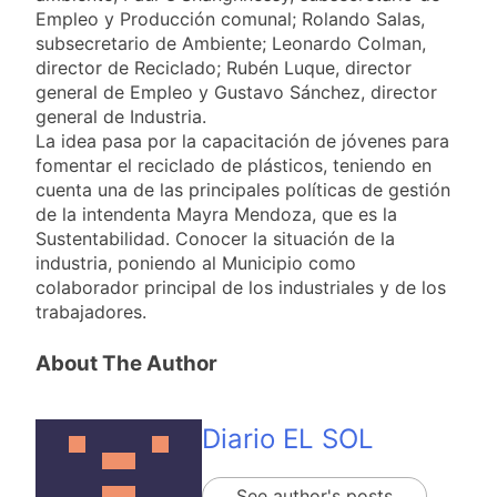
al Congreso y
1 Día Atrás
borde de los 450
Empleo y Producción comunal; Rolando Salas,
calificó a los
Día Internacional de
puntos
subsecretario de Ambiente; Leonardo Colman,
responsables como
la Cerveza: los tres
«delincuentes
director de Reciclado; Rubén Luque, director
secretos para
1 Día Atrás
anarquistas»
general de Empleo y Gustavo Sánchez, director
servirla
El frío polar se
general de Industria.
correctamente
instala en Buenos
La idea pasa por la capacitación de jóvenes para
Aires: mejora el
1 Día Atrás
fomentar el reciclado de plásticos, teniendo en
tiempo y llegan las
Día de San Cayetano:
cuenta una de las principales políticas de gestión
temperaturas más
por qué se celebra
bajas de la semana
de la intendenta Mayra Mendoza, que es la
cada 7 de agosto y
1 Día Atrás
Sustentabilidad. Conocer la situación de la
qué representa para
El Senado aprobó la
industria, poniendo al Municipio como
los argentinos
ley de propiedad
colaborador principal de los industriales y de los
privada, pero el
1 Día Atrás
trabajadores.
Gobierno debió
Incidentes frente al
eliminar otro capítulo
Congreso durante la
About The Author
protesta contra la
2 Días Atrás
Ley de Propiedad
La Fiscalía rechazó el
Privada: hubo
pedido para
detenidos y
Diario EL SOL
suspender el juicio
2 Días Atrás
enfrentamientos
contra Pity Alvarez
67 barrios full LED en
Florencio Varela
See author's posts