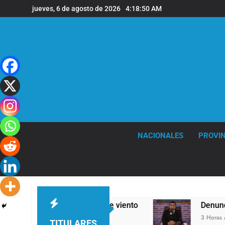
Saltar
jueves, 6 de agosto de 2026
4:18:51 AM
al
contenido
NACIONALES
PROVIN
as y fuertes ráfagas de viento
Denunciaron pe
3 Horas Atrás
TITULARES