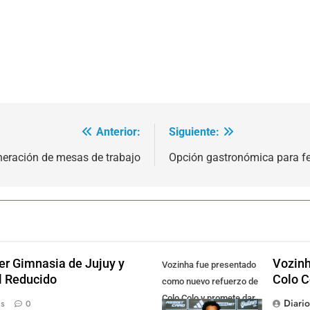
Anterior:
Siguiente:
neración de mesas de trabajo
Opción gastronómica para f
der Gimnasia de Jujuy y
Vozinh
Vozinha fue presentado
el Reducido
Colo C
como nuevo refuerzo de
Colo Colo y promete dar
Diari
ás
0