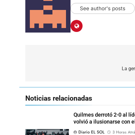
See author's posts
Navegación
de
La ge
entradas
Noticias relacionadas
Quilmes derrotó 2-0 al lí
volvió a ilusionarse con 
Diario EL SOL
3 Horas Atr