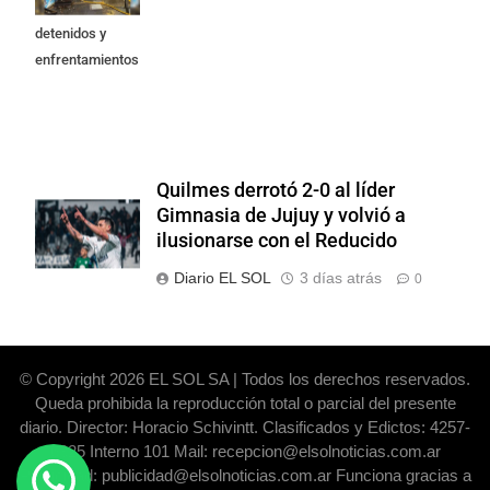
Privada: hubo
detenidos y
enfrentamientos
Quilmes derrotó 2-0 al líder
Gimnasia de Jujuy y volvió a
ilusionarse con el Reducido
Diario EL SOL
3 días atrás
0
© Copyright 2026 EL SOL SA | Todos los derechos reservados.
Queda prohibida la reproducción total o parcial del presente
diario. Director: Horacio Schivintt. Clasificados y Edictos: 4257-
6325 Interno 101 Mail: recepcion@elsolnoticias.com.ar
Publicidad: publicidad@elsolnoticias.com.ar Funciona gracias a