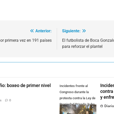
Anterior:
Siguiente:
 por primera vez en 191 países
El futbolista de Boca Gonzal
para reforzar el plantel
ño: boxeo de primer nivel
Incide
Incidentes frente al
contra
Congreso durante la
y enfr
protesta contra la Ley de
s
0
Propiedad Privada: hubo
Diari
detenidos y