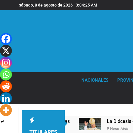
Saltar
sábado, 8 de agosto de 2026
3:04:26 AM
al
contenido
NACIONALES
PROVIN
el en la sede de Quilmes
La Diócesis de Quilm
9 Horas Atrás
TITULARES