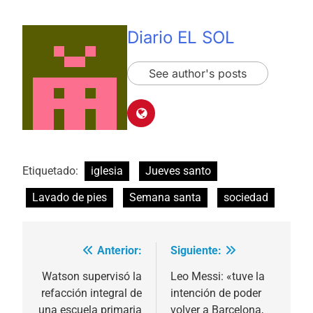
Diario EL SOL
See author's posts
Etiquetado:
iglesia
Jueves santo
Lavado de pies
Semana santa
sociedad
Anterior:
Siguiente:
Navegación
de
Watson supervisó la
Leo Messi: «tuve la
refacción integral de
intención de poder
entradas
una escuela primaria
volver a Barcelona,