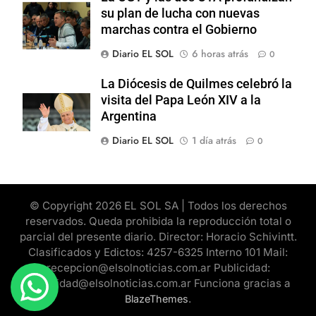
su plan de lucha con nuevas
marchas contra el Gobierno
Diario EL SOL
6 horas atrás
0
La Diócesis de Quilmes celebró la
visita del Papa León XIV a la
Argentina
Diario EL SOL
1 día atrás
0
© Copyright 2026 EL SOL SA | Todos los derechos
reservados. Queda prohibida la reproducción total o
parcial del presente diario. Director: Horacio Schivintt.
Clasificados y Edictos: 4257-6325 Interno 101 Mail:
recepcion@elsolnoticias.com.ar Publicidad:
publicidad@elsolnoticias.com.ar Funciona gracias a
.
BlazeThemes