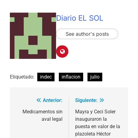
Diario EL SOL
See author's posts
Etiquetado:
indec
inflacion
julio
Anterior:
Siguiente:
Navegación
de
Medicamentos sin
Mayra y Ceci Soler
aval legal
inauguraron la
entradas
puesta en valor de la
plazoleta Héctor