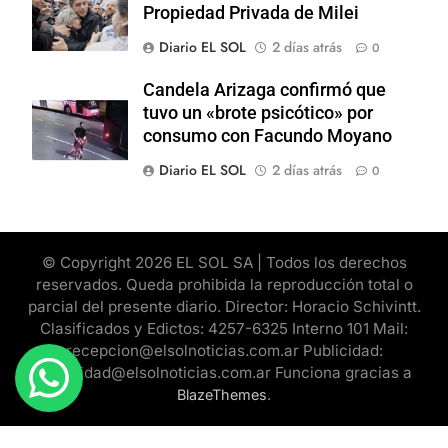
Propiedad Privada de Milei
Diario EL SOL
2 días atrás
0
Candela Arizaga confirmó que
tuvo un «brote psicótico» por
consumo con Facundo Moyano
Diario EL SOL
2 días atrás
0
© Copyright 2026 EL SOL SA | Todos los derechos
reservados. Queda prohibida la reproducción total o
parcial del presente diario. Director: Horacio Schivintt.
Clasificados y Edictos: 4257-6325 Interno 101 Mail:
recepcion@elsolnoticias.com.ar Publicidad:
publicidad@elsolnoticias.com.ar Funciona gracias a
.
BlazeThemes