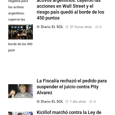
activos argentinos: cayeron las
negativa para
acciones en Wall Street y el
los activos
riesgo país quedó al borde de los
argentinos:
450 puntos
cayeron las
acciones en Wall
Diario EL SOL
21 horas atrás
0
Street y el riesgo
país quedó al
borde de los 450
punt
La Fiscalía rechazó el pedido para
suspender el juicio contra Pity
Alvarez
Diario EL SOL
1 día atrás
0
Kicillof marchó contra la Ley de