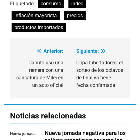
Etiquetado:
consumo
indec
inflación mayorista
precios
productos importados
Anterior:
Siguiente:
Navegación
de
Caputo usó una
Copa Libertadores: el
remera con una
sorteo de los octavos
entradas
caricatura de Milei en
de final ya tiene
un acto oficial
fecha confirmada
Noticias relacionadas
Nueva jornada negativa para los
Nueva jornada