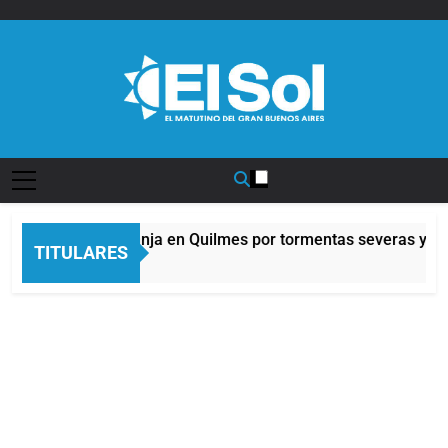
Saltar
al
contenido
Diario EL SOL
Alerta naranja en Quilmes por tormentas severas y fue
TITULARES
5 Horas Atrás