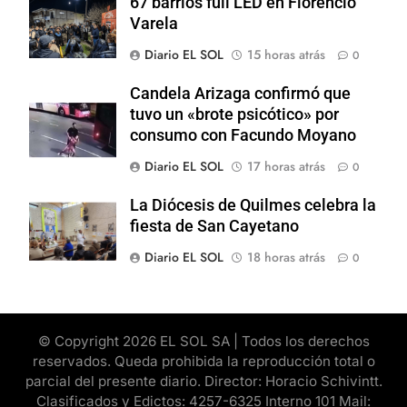
67 barrios full LED en Florencio
Varela
Diario EL SOL
15 horas atrás
0
Candela Arizaga confirmó que
tuvo un «brote psicótico» por
consumo con Facundo Moyano
Diario EL SOL
17 horas atrás
0
La Diócesis de Quilmes celebra la
fiesta de San Cayetano
Diario EL SOL
18 horas atrás
0
© Copyright 2026 EL SOL SA | Todos los derechos
reservados. Queda prohibida la reproducción total o
parcial del presente diario. Director: Horacio Schivintt.
Clasificados y Edictos: 4257-6325 Interno 101 Mail: