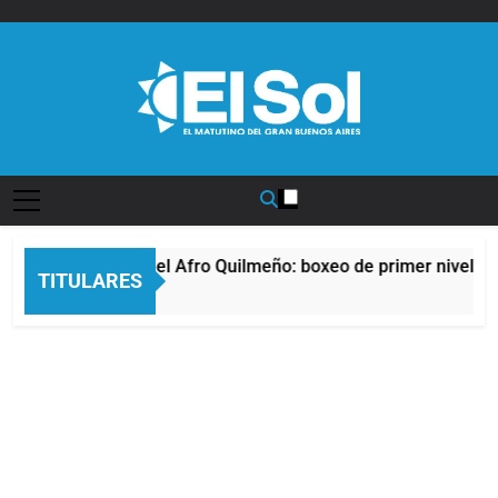
Saltar
al
contenido
Diario EL SOL
La noche del Afro Quilmeño: boxeo de primer nivel en 
TITULARES
8 Horas Atrás