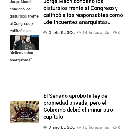
Jorge Macri condenó los
Jorge Macri
disturbios frente al Congreso y
condenó los
calificó a los responsables como
disturbios frente
«delincuentes anarquistas»
al Congreso y
calificó a los
Diario EL SOL
14 horas atrás
0
responsables
como
"delincuentes
anarquistas"
El Senado aprobó la ley de
propiedad privada, pero el
Gobierno debió eliminar otro
capítulo
Diario EL SOL
16 horas atrás
0