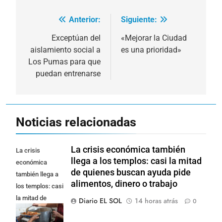
Anterior:
Siguiente:
Navegación
de
Exceptúan del
«Mejorar la Ciudad
aislamiento social a
es una prioridad»
entradas
Los Pumas para que
puedan entrenarse
Noticias relacionadas
La crisis económica también
La crisis
llega a los templos: casi la mitad
económica
de quienes buscan ayuda pide
también llega a
alimentos, dinero o trabajo
los templos: casi
la mitad de
Diario EL SOL
14 horas atrás
0
quienes buscan
ayuda pide