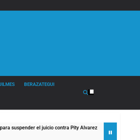
UILMES
BERAZATEGUI
pender el juicio contra Pity Alvarez
67 barrio
2 Horas Atrá