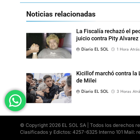
Noticias relacionadas
La Fiscalía rechazó el pe
juicio contra Pity Alvarez
Diario EL SOL
1 Hora Atrás
Kicillof marchó contra la
de Milei
Diario EL SOL
3 Horas Atr
© Copyright 2026 EL SOL SA | Todos los derechos rese
Clasificados y Edictos: 4257-6325 Interno 101 Mail: