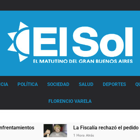
Diario EL SOL
CIA
POLÍTICA
SOCIEDAD
SALUD
DEPORTES
Q
FLORENCIO VARELA
amientos
La Fiscalía rechazó el pedido para sus
1 Hora Atrás