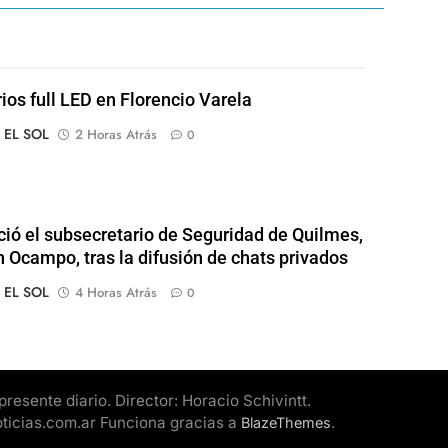
rios full LED en Florencio Varela
o EL SOL
2 Horas Atrás
0
ió el subsecretario de Seguridad de Quilmes,
 Ocampo, tras la difusión de chats privados
o EL SOL
4 Horas Atrás
0
esente diario. Director: Horacio Schivintt.
oticias.com.ar Funciona gracias a
.
BlazeThemes