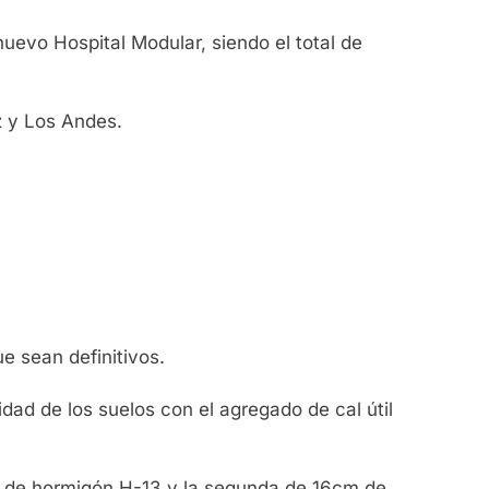
uevo Hospital Modular, siendo el total de
z y Los Andes.
ue sean definitivos.
dad de los suelos con el agregado de cal útil
, de hormigón H-13 y la segunda de 16cm de