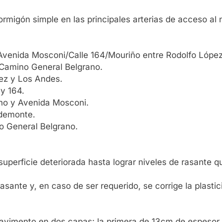
rmigón simple en las principales arterias de acceso al n
 Avenida Mosconi/Calle 164/Mouriño entre Rodolfo Lópe
Camino General Belgrano.
ez y Los Andes.
y 164.
no y Avenida Mosconi.
demonte.
o General Belgrano.
superficie deteriorada hasta lograr niveles de rasante q
ante y, en caso de ser requerido, se corrige la plastici
pavimento en dos capas: la primera de 13cm de espesor