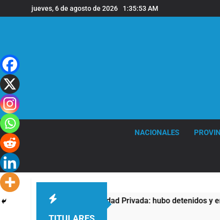
Saltar
jueves, 6 de agosto de 2026
1:35:54 AM
al
contenido
NACIONALES
PROVIN
 contra la Ley de Propiedad Privada: hubo detenidos y enfrent
TITULARES