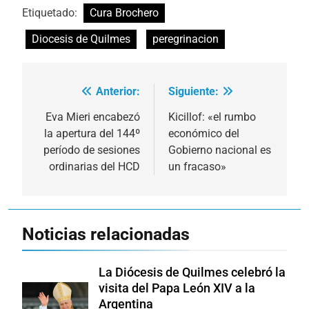
Etiquetado:
Cura Brochero
Diocesis de Quilmes
peregrinacion
Anterior:
Siguiente:
Navegación
de
Eva Mieri encabezó
Kicillof: «el rumbo
la apertura del 144º
económico del
entradas
período de sesiones
Gobierno nacional es
ordinarias del HCD
un fracaso»
Noticias relacionadas
La Diócesis de Quilmes celebró la
visita del Papa León XIV a la
Argentina