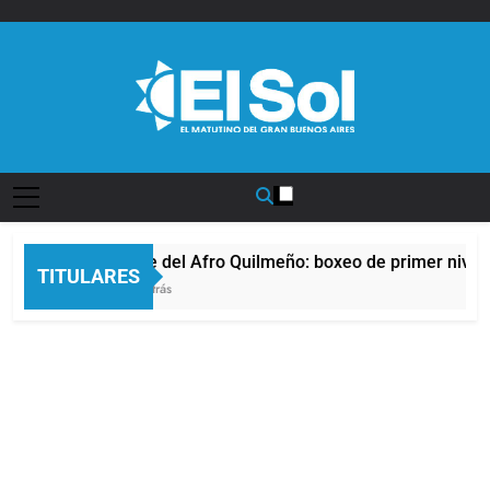
Saltar
al
contenido
Diario EL SOL
La noche del Afro Quilmeño: boxeo de primer nivel 
TITULARES
10 Horas Atrás