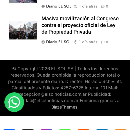
Diario EL SOL
1 día atrás
0
Masiva movilización al Congreso
contra el proyecto oficial de Ley
de Propiedad Privada
Diario EL SOL
1 día atrás
0
© Copyright 2026 EL SOL SA | Todos los derechos
reservados. Queda prohibida la reproducción total o
parcial del presente diario. Director: Horacio Schivintt.
Clasificados y Edictos: 4257-6325 Interno 101 Mail:
recepcion@elsolnoticias.com.ar Publicidad:
publicidad@elsolnoticias.com.ar Funciona gracias a
.
BlazeThemes