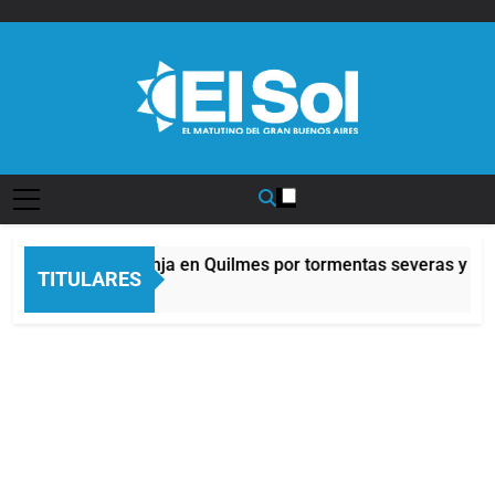
Saltar
al
contenido
Diario EL SOL
Alerta naranja en Quilmes por tormentas severas y fuer
TITULARES
10 Horas Atrás