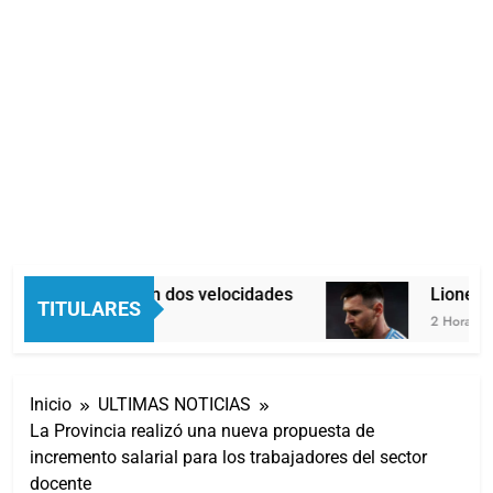
Economía en dos velocidades
Lionel Me
TITULARES
2 Horas Atrás
2 Horas Atrá
Inicio
ULTIMAS NOTICIAS
La Provincia realizó una nueva propuesta de
incremento salarial para los trabajadores del sector
docente