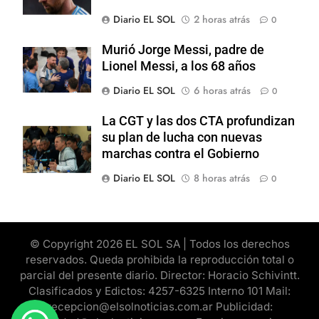
Diario EL SOL
2 horas atrás
0
Murió Jorge Messi, padre de
Lionel Messi, a los 68 años
Diario EL SOL
6 horas atrás
0
La CGT y las dos CTA profundizan
su plan de lucha con nuevas
marchas contra el Gobierno
Diario EL SOL
8 horas atrás
0
© Copyright 2026 EL SOL SA | Todos los derechos
reservados. Queda prohibida la reproducción total o
parcial del presente diario. Director: Horacio Schivintt.
Clasificados y Edictos: 4257-6325 Interno 101 Mail:
recepcion@elsolnoticias.com.ar Publicidad: