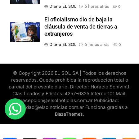
Diario EL SOL
5 horas atrás
0
El oficialismo dio de baja la
cláusula de venta de tierras a
extranjeros
Diario EL SOL
6 horas atrás
0
© Copyright 2026 EL SOL SA | Todos los derechos
reservados. Queda prohibida la reproducción total o
parcial del presente diario. Director: Horacio Schivintt.
Clasificados y Edictos: 4257-6325 Interno 101 Mail:
recepcion@elsolnoticias.com.ar Publicidad:
publicidad@elsolnoticias.com.ar Funciona gracias a
.
BlazeThemes