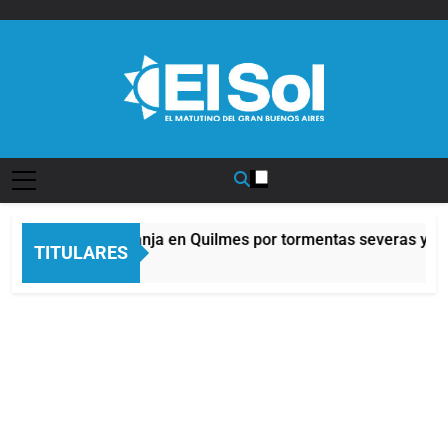
Saltar
al
contenido
Diario EL SOL
Alerta naranja en Quilmes por tormentas severas y fue
TITULARES
3 Horas Atrás