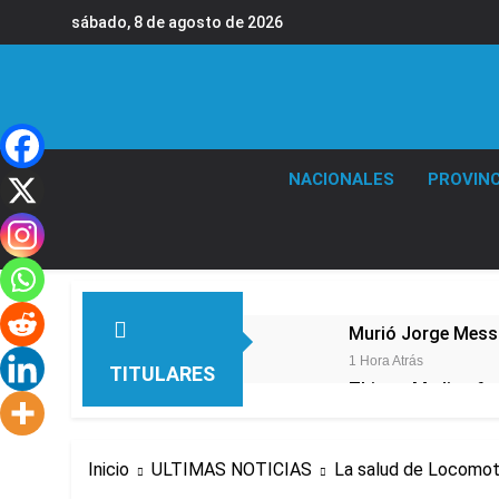
Saltar
sábado, 8 de agosto de 2026
al
contenido
NACIONALES
PROVINC
Murió Jorge Messi,
1 Hora Atrás
TITULARES
Thiago Medina fu
3 Horas Atrás
La CGT y las dos 
Inicio
ULTIMAS NOTICIAS
La salud de Locomoto
3 Horas Atrás