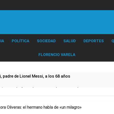
Diario EL SOL
IA
POLÍTICA
SOCIEDAD
SALUD
DEPORTES
Q
FLORENCIO VARELA
 padre de Lionel Messi, a los 68 años
e imputado formalmente por abuso sexual
CTA profundizan su plan de lucha con nuevas marchas contra
ra Oliveras: el hermano habla de «un milagro»