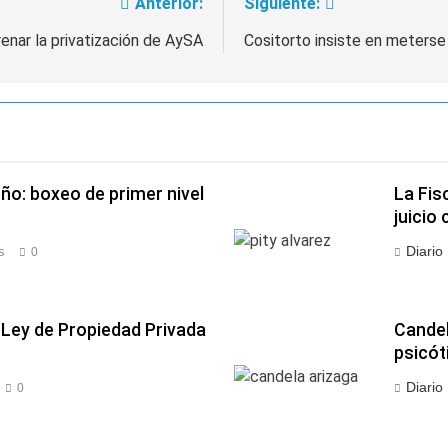
Anterior:
Siguiente:
nar la privatización de AySA
Cositorto insiste en meterse
ño: boxeo de primer nivel
La Fis
juicio 
Diario
s
0
a Ley de Propiedad Privada
Candel
psicó
Diario
0