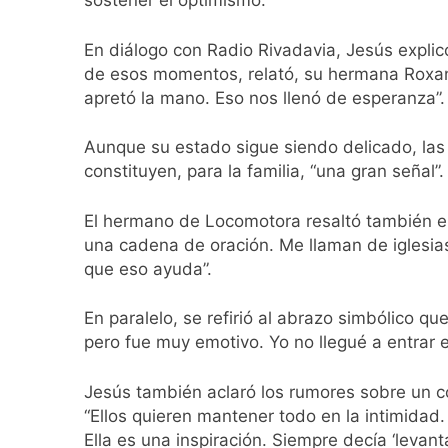
sostener el optimismo.
Incidentes frente 
enfrentamientos
En diálogo con Radio Rivadavia, Jesús expli
2 Días Atrás
de esos momentos, relató, su hermana Roxana
La Fiscalía rechaz
apretó la mano. Eso nos llenó de esperanza”.
2 Días Atrás
67 barrios full LE
Aunque su estado sigue siendo delicado, las r
2 Días Atrás
constituyen, para la familia, “una gran señal”.
El temporal se des
2 Días Atrás
El hermano de Locomotora resaltó también e
Kicillof marchó co
una cadena de oración. Me llaman de iglesia
2 Días Atrás
que eso ayuda”.
Renunció el subse
2 Días Atrás
En paralelo, se refirió al abrazo simbólico qu
Candela Arizaga 
pero fue muy emotivo. Yo no llegué a entrar e
2 Días Atrás
La Libertad Avanza
Jesús también aclaró los rumores sobre un con
2 Días Atrás
“Ellos quieren mantener todo en la intimidad.
Ella es una inspiración. Siempre decía ‘levan