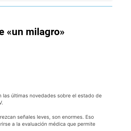
e «un milagro»
de Propiedad Privada
l Street y el riesgo país quedó al borde
nsables como «delincuentes anarquistas»
turas más bajas de la semana
n las últimas novedades sobre el estado de
V.
a los argentinos
arezcan señales leves, son enormes. Eso
ro capítulo
erirse a la evaluación médica que permite