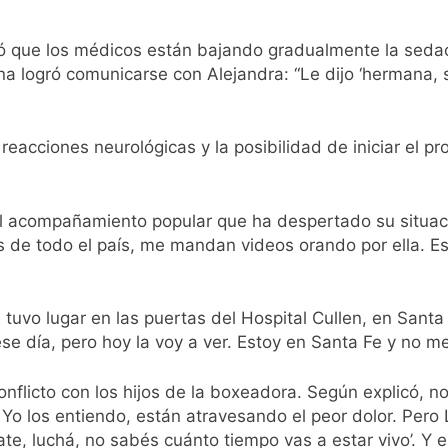
al Congreso durante la protesta contra la Ley de Propiedad P
có que los médicos están bajando gradualmente la seda
 logró comunicarse con Alejandra: “Le dijo ‘hermana, 
ó el pedido para suspender el juicio contra Pity Alvarez
D en Florencio Varela
eacciones neurológicas y la posibilidad de iniciar el p
pide del AMBA: cuándo dejará de llover y llega una ola de fr
l acompañamiento popular que ha despertado su situaci
ntra la Ley de Propiedad Privada de Milei
s de todo el país, me mandan videos orando por ella. E
cretario de Seguridad de Quilmes, Hernán Ocampo, tras la dif
e tuvo lugar en las puertas del Hospital Cullen, en Santa
confirmó que tuvo un «brote psicótico» por consumo con F
se día, pero hoy la voy a ver. Estoy en Santa Fe y no m
 consiguió la mayoría y rechazó el pedido del peronismo de 
flicto con los hijos de la boxeadora. Según explicó, no 
 Yo los entiendo, están atravesando el peor dolor. Pero
tate, luchá, no sabés cuánto tiempo vas a estar vivo’. Y