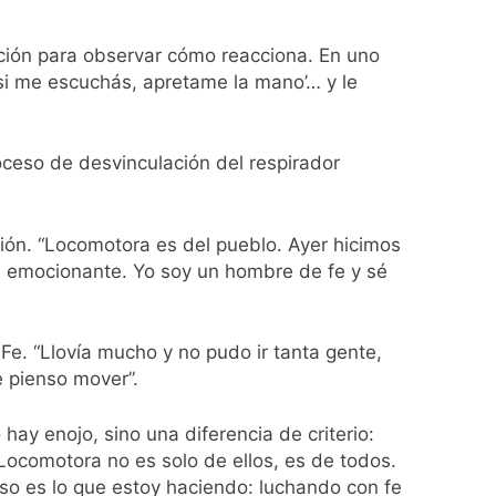
rivada: hubo detenidos y
ción para observar cómo reacciona. En uno
si me escuchás, apretame la mano’… y le
roceso de desvinculación del respirador
ío con mínimas cercanas a 1°C
ón. “Locomotora es del pueblo. Ayer hicimos
s emocionante. Yo soy un hombre de fe y sé
usión de chats privados
 Fe. “Llovía mucho y no pudo ir tanta gente,
acundo Moyano
e pienso mover”.
girar el proyecto a comisión
hay enojo, sino una diferencia de criterio:
 Locomotora no es solo de ellos, es de todos.
 eso es lo que estoy haciendo: luchando con fe