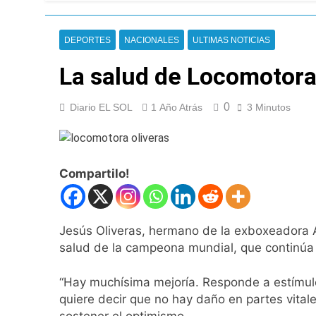
La noche del Afro 
19 Horas Atrás
La Diócesis de Qui
DEPORTES
NACIONALES
ULTIMAS NOTICIAS
21 Horas Atrás
La salud de Locomotora
Figuras de la cult
23 Horas Atrás
Nueva jornada nega
0
Diario EL SOL
1 Año Atrás
3 Minutos
de los 450 puntos
1 Día Atrás
Jorge Macri conde
1 Día Atrás
Compartilo!
Día Internacional 
1 Día Atrás
El frío polar se i
Jesús Oliveras, hermano de la exboxeadora 
1 Día Atrás
salud de la campeona mundial, que continúa i
Día de San Cayetan
1 Día Atrás
“Hay muchísima mejoría. Responde a estímulo
El Senado aprobó l
quiere decir que no hay daño en partes vitale
1 Día Atrás