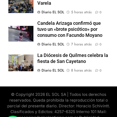
Varela
Diario EL SOL
5 horas atrás
0
Candela Arizaga confirmó que
tuvo un «brote psicótico» por
consumo con Facundo Moyano
Diario EL SOL
7 horas atrás
0
La Diócesis de Quilmes celebra la
fiesta de San Cayetano
Diario EL SOL
8 horas atrás
0
© Copyright 2026 EL SOL SA | Todos los derechos
reservados. Queda prohibida la reproducción total o
parcial del presente diario. Director: Horacio Schivintt.
Clasificados y Edictos: 4257-6325 Interno 101 Mail: