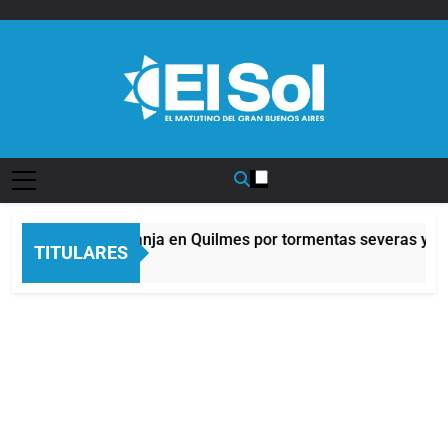
Saltar
al
contenido
Diario EL SOL
Alerta naranja en Quilmes por tormentas severas y fue
TITULARES
3 Horas Atrás