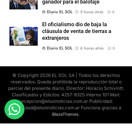
ganador para el balotaje
Diario EL SOL
5 horas atrás
0
El oficialismo dio de baja la
cláusula de venta de tierras a
extranjeros
Diario EL SOL
6 horas atrás
0
© Copyright 2026 EL SOL SA | Todos los derechos
reservados. Queda prohibida la reproducción total o
parcial del presente diario. Director: Horacio Schivintt.
Clasificados y Edictos: 4257-6325 Interno 101 Mail:
recepcion@elsolnoticias.com.ar Publicidad:
publicidad@elsolnoticias.com.ar Funciona gracias a
.
BlazeThemes