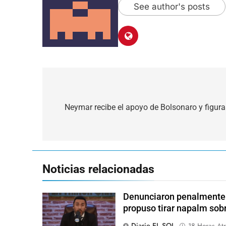
See author's posts
Navegación
de
Neymar recibe el apoyo de Bolsonaro y figuras
entradas
Noticias relacionadas
Denunciaron penalmente a
propuso tirar napalm sob
Diario EL SOL
18 Horas Atr