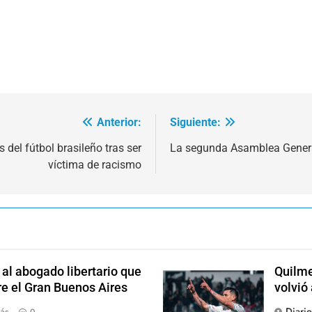
Anterior:
Siguiente:
 del fútbol brasileño tras ser
La segunda Asamblea General
víctima de racismo
l abogado libertario que
Quilme
re el Gran Buenos Aires
volvió
Diari
ás
0