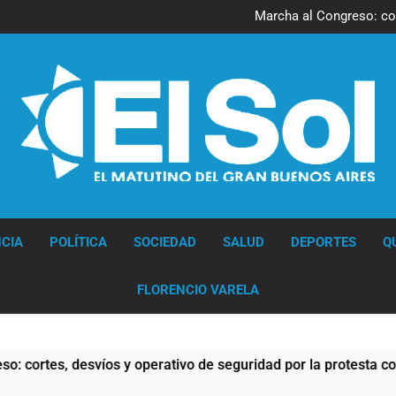
Una gran convocatoria 
Marcha al Congreso: cor
pr
Tormentas severas y fuertes 
Senado debate el proye
Una gran convocatoria 
Marcha al Congreso: cor
pr
Tormentas severas y fuertes 
Senado debate el proye
Diario EL SOL
CIA
POLÍTICA
SOCIEDAD
SALUD
DEPORTES
Q
FLORENCIO VARELA
es, desvíos y operativo de seguridad por la protesta contra la