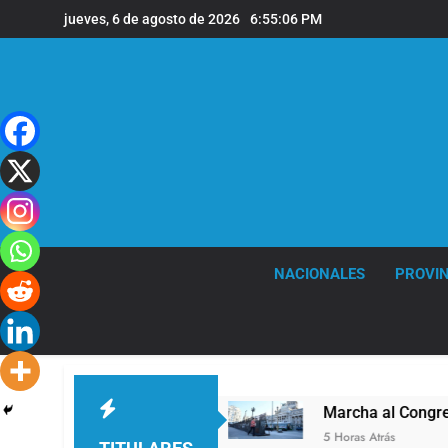
Saltar
jueves, 6 de agosto de 2026
6:55:07 PM
al
contenido
NACIONALES
PROVIN
 Abuelos No Mienten»
Marcha al Congreso: cort
5 Horas Atrás