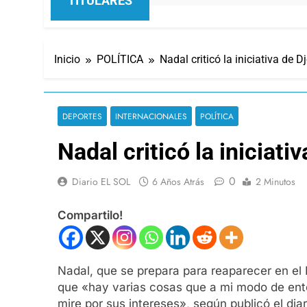
TITULARES
Inicio
POLÍTICA
Nadal criticó la iniciativa de 
DEPORTES
INTERNACIONALES
POLÍTICA
Nadal criticó la iniciat
0
Diario EL SOL
6 Años Atrás
2 Minutos
Compartilo!
Nadal, que se prepara para reaparecer en el
que «hay varias cosas que a mi modo de ent
mire por sus intereses», según publicó el di