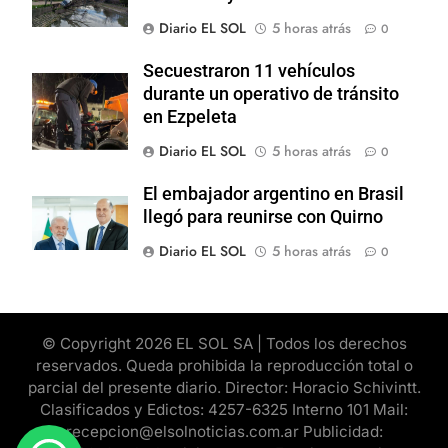
Diario EL SOL
5 horas atrás
0
Secuestraron 11 vehículos
durante un operativo de tránsito
en Ezpeleta
Diario EL SOL
5 horas atrás
0
El embajador argentino en Brasil
llegó para reunirse con Quirno
Diario EL SOL
5 horas atrás
0
© Copyright 2026 EL SOL SA | Todos los derechos
reservados. Queda prohibida la reproducción total o
parcial del presente diario. Director: Horacio Schivintt.
Clasificados y Edictos: 4257-6325 Interno 101 Mail:
recepcion@elsolnoticias.com.ar Publicidad: