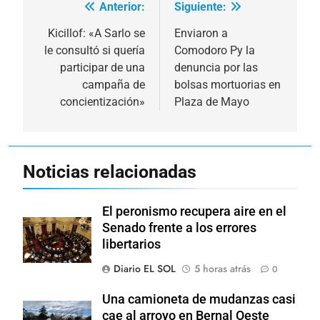
Anterior:
Siguiente:
Navegación
de
Kicillof: «A Sarlo se
Enviaron a
le consultó si quería
Comodoro Py la
entradas
participar de una
denuncia por las
campaña de
bolsas mortuorias en
concientización»
Plaza de Mayo
Noticias relacionadas
El peronismo recupera aire en el
Senado frente a los errores
libertarios
Diario EL SOL
5 horas atrás
0
Una camioneta de mudanzas casi
cae al arroyo en Bernal Oeste