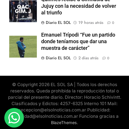
Jujuy con la necesidad de volver
al triunfo
Diario EL SOL
19 horas atrás
0
Emanuel Trípodi “Fue un partido
donde teníamos que dar una
muestra de carácter”
Diario EL SOL
2 días atrás
0
© Copyright 2026 EL SOL SA | Todos los derechos
reservados. Queda prohibida la reproducción total o
parcial del presente diario. Director: Horacio Schivintt.
Clasificados y Edictos: 4257-6325 Interno 101 Mail:
recepcion@elsolnoticias.com.ar Publicidad:
publicidad@elsolnoticias.com.ar Funciona gracias a
.
BlazeThemes