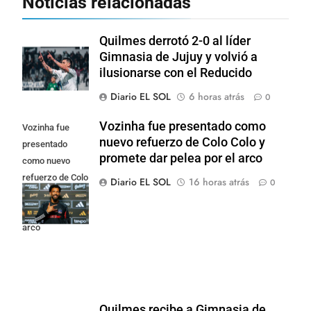
Noticias relacionadas
Quilmes derrotó 2-0 al líder
Gimnasia de Jujuy y volvió a
ilusionarse con el Reducido
Diario EL SOL
6 horas atrás
0
Vozinha fue presentado como
Vozinha fue
nuevo refuerzo de Colo Colo y
presentado
promete dar pelea por el arco
como nuevo
refuerzo de Colo
Diario EL SOL
16 horas atrás
0
Colo y promete
dar pelea por el
arco
Quilmes recibe a Gimnasia de