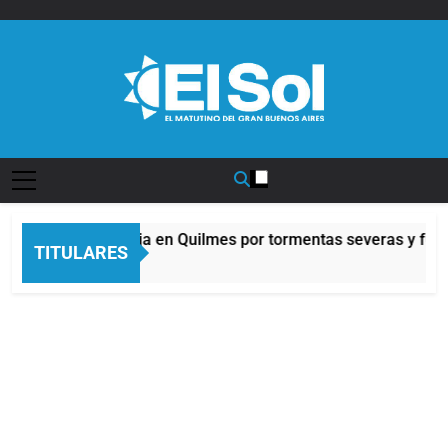
Saltar
al
contenido
Diario EL SOL
Alerta naranja en Quilmes por tormentas severas y fuerte
TITULARES
6 Horas Atrás