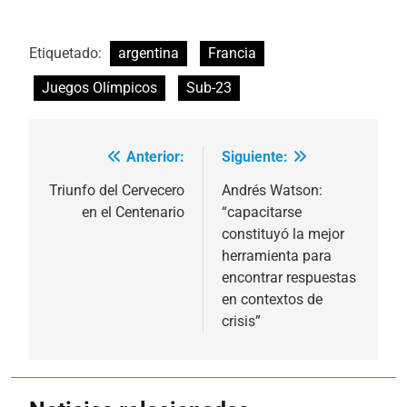
Etiquetado:
argentina
Francia
Juegos Olímpicos
Sub-23
Anterior:
Siguiente:
Navegación
de
Triunfo del Cervecero
Andrés Watson:
en el Centenario
“capacitarse
entradas
constituyó la mejor
herramienta para
encontrar respuestas
en contextos de
crisis”