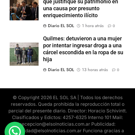
que justifique su patrimonio en
una causa por presunto
enriquecimiento ilícito
Diario EL SOL
1 hora atrás
0
Quilmes: detuvieron a una mujer
por intentar ingresar droga a una
cárcel escondida en la ropa de su
hija
Diario EL SOL
13 horas atrás
0
© Copyright 2026 EL SOL SA | Todos los derechos
reservados. Queda prohibida la reproducción total o
parcial del presente diario. Director: Horacio Schivintt.
Clasificados y Edictos: 4257-6325 Interno 101 Mail:
recepcion@elsolnoticias.com.ar Publicidad:
publicidad@elsolnoticias.com.ar Funciona gracias a