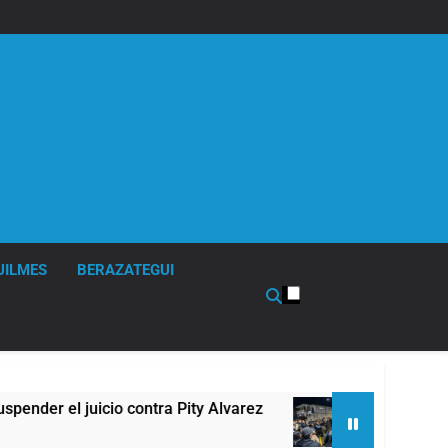
UILMES
BERAZATEGUI
 juicio contra Pity Alvarez
67 barrios full LE
6 Horas Atrás