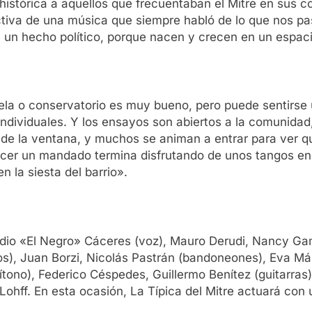
 histórica a aquellos que frecuentaban el Mitre en sus
lectiva de una música que siempre habló de lo que nos 
un hecho político, porque nacen y crecen en un espaci
a o conservatorio es muy bueno, pero puede sentirse un 
s individuales. Y los ensayos son abiertos a la comunida
de la ventana, y muchos se animan a entrar para ver qu
hacer un mandado termina disfrutando de unos tangos en 
 la siesta del barrio».
udio «El Negro» Cáceres (voz), Mauro Derudi, Nancy Gam
llos), Juan Borzi, Nicolás Pastrán (bandoneones), Eva Má
ítono), Federico Céspedes, Guillermo Benítez (guitarras
Lohff. En esta ocasión, La Típica del Mitre actuará con 