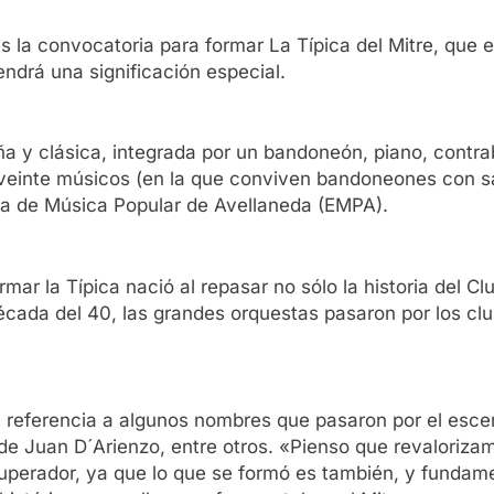
 la convocatoria para formar La Típica del Mitre, que es
endrá una significación especial.
 y clásica, integrada por un bandoneón, piano, contraba
veinte músicos (en la que conviven bandoneones con sax
la de Música Popular de Avellaneda (EMPA).
rmar la Típica nació al repasar no sólo la historia del Cl
écada del 40, las grandes orquestas pasaron por los club
 referencia a algunos nombres que pasaron por el escena
de Juan D´Arienzo, entre otros. «Pienso que revalorizam
uperador, ya que lo que se formó es también, y fundam