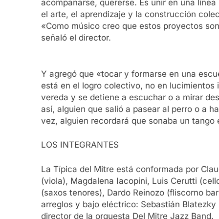
acompañarse, quererse. Es unir en una línea
el arte, el aprendizaje y la construcción co
«Como músico creo que estos proyectos son 
señaló el director.
Y agregó que «tocar y formarse en una escuel
está en el logro colectivo, no en lucimiento
vereda y se detiene a escuchar o a mirar des
así, alguien que salió a pasear al perro o a 
vez, alguien recordará que sonaba un tango en
LOS INTEGRANTES
La Típica del Mitre está conformada por Cla
(viola), Magdalena Iacopini, Luis Cerutti (ce
(saxos tenores), Dardo Reinozo (fliscorno bar
arreglos y bajo eléctrico: Sebastián Blatezky 
director de la orquesta Del Mitre Jazz Band.