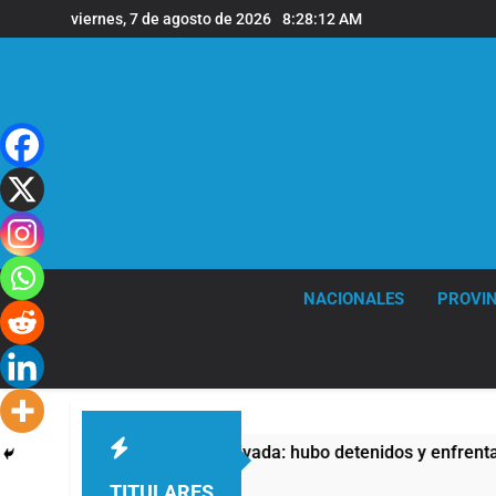
Saltar
viernes, 7 de agosto de 2026
8:28:12 AM
al
contenido
NACIONALES
PROVIN
a Ley de Propiedad Privada: hubo detenidos y enfrentamientos
TITULARES