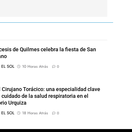
cesis de Quilmes celebra la fiesta de San
ano
o EL SOL
10 Horas Atrás
0
l Cirujano Torácico: una especialidad clave
 cuidado de la salud respiratoria en el
rio Urquiza
o EL SOL
18 Horas Atrás
0