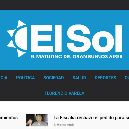
Diario EL SOL
CIA
POLÍTICA
SOCIEDAD
SALUD
DEPORTES
Q
FLORENCIO VARELA
La Fiscalía rechazó el pedido para suspender el
6 Horas Atrás