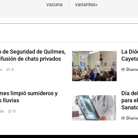
vacuna
variantes»
o de Seguridad de Quilmes,
La Dió
ifusión de chats privados
Cayet
Diari
ás
0
mes limpió sumideros y
Día de
 lluvias
para el
Sanato
ás
0
Diari