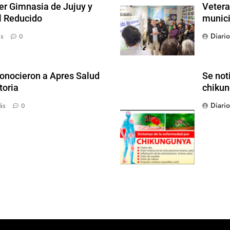
der Gimnasia de Jujuy y
Vetera
el Reducido
munici
Diari
ás
0
conocieron a Apres Salud
Se not
toria
chikun
Diari
ás
0