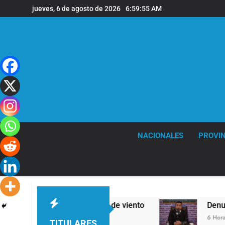
Saltar
jueves, 6 de agosto de 2026
6:59:56 AM
al
contenido
NACIONALES
PROVIN
eras y fuertes ráfagas de viento
Denunciaron 
6 Horas Atrás
TITULARES