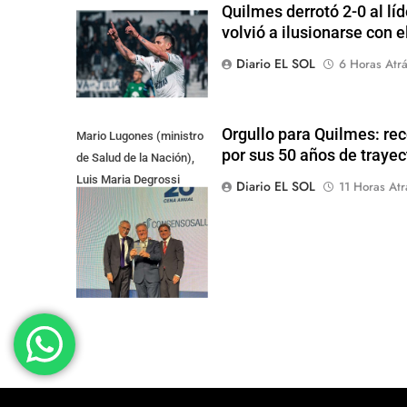
Quilmes derrotó 2-0 al lí
volvió a ilusionarse con 
Diario EL SOL
6 Horas Atr
Orgullo para Quilmes: re
Mario Lugones (ministro
por sus 50 años de trayec
de Salud de la Nación),
Luis Maria Degrossi
Diario EL SOL
11 Horas Atr
(Presidente de Apres
Salud) y Cristian Mazza
(Presidente de ALAMI)