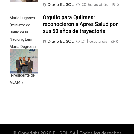
Diario EL SOL
20 horas atrás
0
Orgullo para Quilmes:
Mario Lugones
reconocieron a Apres Salud por
(ministro de
sus 50 años de trayectoria
Salud de la
Nación), Luis
Diario EL SOL
21 horas atrás
0
Maria Degrossi
(Presidente de
Apres Salud) y
Cristian Mazza
(Presidente de
ALAMI)
© Copyright 2026 EL SOL SA | Todos los derechos