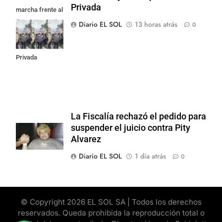
Privada
marcha frente al
Congreso contra
Diario EL SOL
13 horas atrás
0
la Ley de
Propiedad
Privada
La Fiscalía rechazó el pedido para
suspender el juicio contra Pity
Alvarez
Diario EL SOL
1 día atrás
0
© Copyright 2026 EL SOL SA | Todos los derechos
reservados. Queda prohibida la reproducción total o