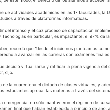
zó, de este modo, el derecho de los alumnos a acceder 
stre de actividades académicas en las 17 facultades, la 
studios a través de plataformas informáticas.
artir del intenso y eficaz proceso de capacitación impl
 Tecnologías en particular, es impactante: el 97% de l
uber, recordó que “desde el inicio nos planteamos como p
 derecho a avanzar en las carreras con exámenes finale
e decidió virtualizarse y ratificar la plena vigencia de
, dijo.
o de la cuarentena el dictado de clases virtuales, y ad
os estudiantes aprobar las materias a través del siste
 la emergencia, no sólo mantuvieron el régimen de curs
men final que habían establecido a principio de año, 