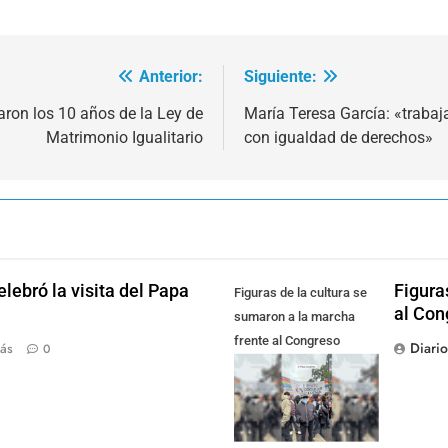
Anterior:
Siguiente:
raron los 10 años de la Ley de
María Teresa García: «traba
Matrimonio Igualitario
con igualdad de derechos»
lebró la visita del Papa
Figura
Figuras de la cultura se
al Con
sumaron a la marcha
frente al Congreso
Diari
ás
0
contra la Ley de
Propiedad Privada