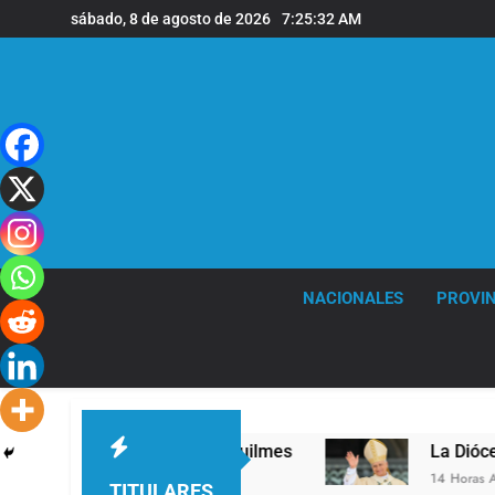
Saltar
sábado, 8 de agosto de 2026
7:25:33 AM
al
contenido
NACIONALES
PROVIN
nivel en la sede de Quilmes
La Diócesis de Qu
14 Horas Atrás
TITULARES