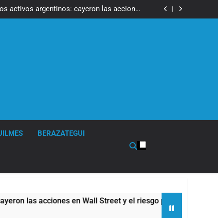
ron a la marcha frente al Congreso contra la
Ley de Propiedad Privada
los activos argentinos: cayeron las acciones
 riesgo país quedó al borde de los 450 puntos
isturbios frente al Congreso y calificó a los
ponsables como «delincuentes anarquistas»
de la Cerveza: los tres secretos para servirla
correctamente
ron a la marcha frente al Congreso contra la
Ley de Propiedad Privada
los activos argentinos: cayeron las acciones
 riesgo país quedó al borde de los 450 puntos
isturbios frente al Congreso y calificó a los
ponsables como «delincuentes anarquistas»
de la Cerveza: los tres secretos para servirla
correctamente
UILMES
BERAZATEGUI
s acciones en Wall Street y el riesgo país quedó al borde de l