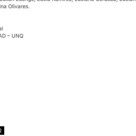
ina Olivares.
al
 LAD – UNQ
Q