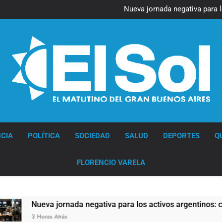
Figuras de la cultura se suma
Nueva jornada negativa para 
en Wall Street y el
Jorge Macri condenó los d
res
Día Internacional 
Figuras de la cultura se suma
Nueva jornada negativa para 
en Wall Street y el
Jorge Macri condenó los d
res
Día Internacional 
Diario EL SOL
CIA
POLÍTICA
SOCIEDAD
SALUD
DEPORTES
Q
FLORENCIO VARELA
Nueva jornada negativa para los activos argentinos: cayeron la
3 Horas Atrás