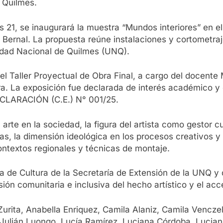
e Quilmes.
 las 21, se inaugurará la muestra “Mundos interiores” en
ernal. La propuesta reúne instalaciones y cortometraje
sidad Nacional de Quilmes (UNQ).
el Taller Proyectual de Obra Final, a cargo del docente
ra. La exposición fue declarada de interés académico y 
DECLARACIÓN (C.E.) N° 001/25.
l arte en la sociedad, la figura del artista como gestor c
as, la dimensión ideológica en los procesos creativos 
ontextos regionales y técnicas de montaje.
de Cultura de la Secretaría de Extensión de la UNQ y de
ión comunitaria e inclusiva del hecho artístico y el acc
Zurita, Anabella Enriquez, Camila Alaniz, Camila Vencze
 Julián Luongo, Lucía Ramírez, Luciana Córdoba, Lucian