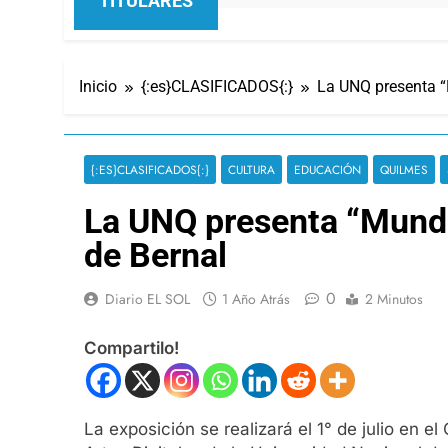
TITULARES
Inicio
{:es}CLASIFICADOS{:}
La UNQ presenta “M
{:ES}CLASIFICADOS{:}
CULTURA
EDUCACIÓN
QUILMES
La UNQ presenta “Mundos
de Bernal
0
Diario EL SOL
1 Año Atrás
2 Minutos
Compartilo!
La exposición se realizará el 1° de julio en 