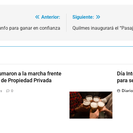
Anterior:
Siguiente:
iunfo para ganar en confianza
Quilmes inaugurará el “Pasaj
sumaron a la marcha frente
Día In
y de Propiedad Privada
para s
Diari
ás
0