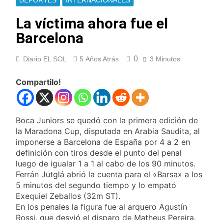
DEPORTES
INTERNACIONALES
Ley de Propiedad
La Fiscalía rechazó el
Privada: hubo
pedido para
La víctima ahora fue el
detenidos y
suspender el juicio
1 Día Atrás
enfrentamientos
Barcelona
contra Pity Alvarez
67 barrios full LED en
Florencio Varela
0
Diario EL SOL
5 Años Atrás
3 Minutos
1 Día Atrás
El temporal se
Compartilo!
despide del AMBA:
cuándo dejará de
1 Día Atrás
llover y llega una ola
Kicillof marchó
de frío con mínimas
contra la Ley de
Boca Juniors se quedó con la primera edición de
cercanas a 1°C
Propiedad Privada de
1 Día Atrás
la Maradona Cup, disputada en Arabia Saudita, al
Milei
Renunció el
imponerse a Barcelona de España por 4 a 2 en
subsecretario de
definición con tiros desde el punto del penal
Seguridad de
1 Día Atrás
luego de igualar 1 a 1 al cabo de los 90 minutos.
Quilmes, Hernán
Candela Arizaga
Ferrán Jutglá abrió la cuenta para el «Barsa» a los
Ocampo, tras la
confirmó que tuvo un
5 minutos del segundo tiempo y lo empató
difusión de chats
«brote psicótico» por
1 Día Atrás
privados
Exequiel Zeballos (32m ST).
consumo con
La Libertad Avanza
En los penales la figura fue al arquero Agustín
Facundo Moyano
consiguió la mayoría
Rossi, que desvió el disparo de Matheus Pereira.