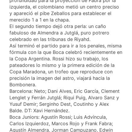
profundidad para la proyección de Fabra por la
izquierda, el colombiano metió un centro preciso
y apareció el pibe Zeballos para establecer el
merecido 1 a 1 en la chapa.
El segundo tiempo dejó otra perla: un caño
fabuloso de Almendra a Jutglá, puro potrero
celebrado en las tribunas de Riyahd.
Así terminó el partido para ir a los penales, misma
fórmula con la que Boca celebró recientemente en
la Copa Argentina. Rossi hizo su trabajo, los
pateadores lo mismo y la primera edición de la
Copa Maradona, un trofeo que reproduce con
precisión la imagen del astro, viajará hacia la
Bombonera.
Barcelona: Neto; Dani Alves, Eric García, Clement
Lenglet y Ferrán Jutglá; Riqui Puig, Alvaro Sanz y
Yusuf Demir; Serginho Dest, Coutinho y Alex
Balde. DT: Xavi Hernández.
Boca Juniors: Agustín Rossi; Luis Advíncula,
Carlos Izquierdoz, Marcos Rojo y Frank Fabra;
Agustín Almendra, Jorman Campuzano, Edwin