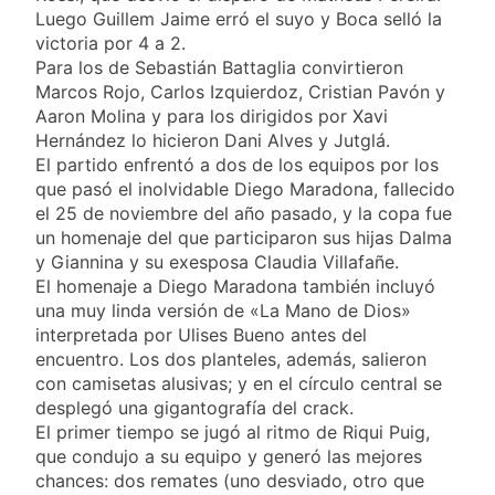
y rechazó el pedido
1 Día Atrás
Luego Guillem Jaime erró el suyo y Boca selló la
del peronismo de
Masiva movilización
victoria por 4 a 2.
girar el proyecto a
al Congreso contra el
Para los de Sebastián Battaglia convirtieron
comisión
proyecto oficial de
1 Día Atrás
Marcos Rojo, Carlos Izquierdoz, Cristian Pavón y
Ley de Propiedad
La Diócesis de
Aaron Molina y para los dirigidos por Xavi
Privada
Quilmes celebra la
Hernández lo hicieron Dani Alves y Jutglá.
fiesta de San
1 Día Atrás
El partido enfrentó a dos de los equipos por los
Cayetano
La Línea 148 pasó a
que pasó el inolvidable Diego Maradona, fallecido
ser operada por La
el 25 de noviembre del año pasado, y la copa fue
Central de Vicente
1 Día Atrás
un homenaje del que participaron sus hijas Dalma
López
y Giannina y su exesposa Claudia Villafañe.
El homenaje a Diego Maradona también incluyó
una muy linda versión de «La Mano de Dios»
interpretada por Ulises Bueno antes del
encuentro. Los dos planteles, además, salieron
con camisetas alusivas; y en el círculo central se
desplegó una gigantografía del crack.
El primer tiempo se jugó al ritmo de Riqui Puig,
que condujo a su equipo y generó las mejores
chances: dos remates (uno desviado, otro que