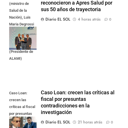
reconocieron a Apres Salud por
(ministro de
sus 50 años de trayectoria
Salud de la
Nación), Luis
Diario EL SOL
4 horas atrás
0
Maria Degrossi
(Presidente de
Apres Salud) y
Cristian Mazza
(Presidente de
ALAMI)
Caso Loan: crecen las críticas al
Caso Loan:
fiscal por presuntas
crecen las
contradicciones en la
críticas al fiscal
investigación
por presuntas
contradicciones
Diario EL SOL
21 horas atrás
0
en la