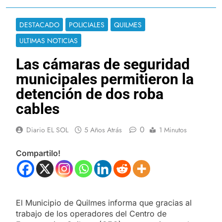
DESTACADO
POLICIALES
QUILMES
ULTIMAS NOTICIAS
Las cámaras de seguridad
municipales permitieron la
detención de dos roba
cables
0
Diario EL SOL
5 Años Atrás
1 Minutos
Compartilo!
El Municipio de Quilmes informa que gracias al
trabajo de los operadores del Centro de