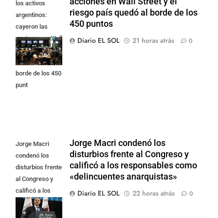
acciones en Wall Street y el
los activos
riesgo país quedó al borde de los
argentinos:
450 puntos
cayeron las
acciones en Wall
Diario EL SOL
21 horas atrás
0
Street y el riesgo
país quedó al
borde de los 450
punt
Jorge Macri condenó los
Jorge Macri
disturbios frente al Congreso y
condenó los
calificó a los responsables como
disturbios frente
«delincuentes anarquistas»
al Congreso y
calificó a los
Diario EL SOL
22 horas atrás
0
responsables
como