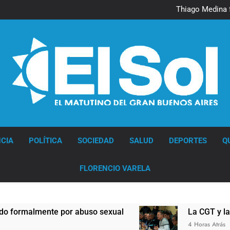
Murió Jorge 
Thiago Medina 
La CGT y las dos CTA profu
Murió Jorge 
Thiago Medina 
La CGT y las dos CTA profu
Diario EL SOL
CIA
POLÍTICA
SOCIEDAD
SALUD
DEPORTES
Q
FLORENCIO VARELA
almente por abuso sexual
La CGT y las dos 
4 Horas Atrás