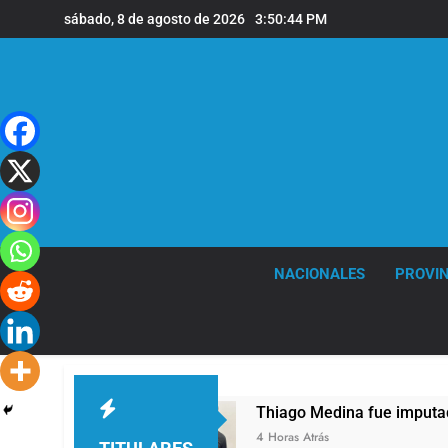
Saltar
sábado, 8 de agosto de 2026
3:50:45 PM
al
contenido
NACIONALES
PROVIN
los 68 años
Thiago Medina fue imputado form
4 Horas Atrás