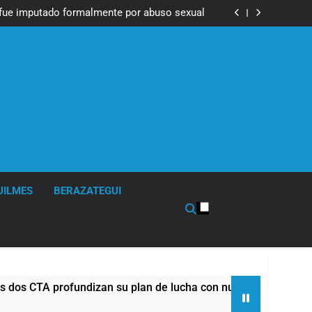
Messi, padre de Lionel Messi, a los 68 años
fue imputado formalmente por abuso sexual
ndizan su plan de lucha con nuevas marchas
contra el Gobierno
Messi, padre de Lionel Messi, a los 68 años
fue imputado formalmente por abuso sexual
ndizan su plan de lucha con nuevas marchas
contra el Gobierno
UILMES
BERAZATEGUI
CTA profundizan su plan de lucha con nuevas marchas contra e