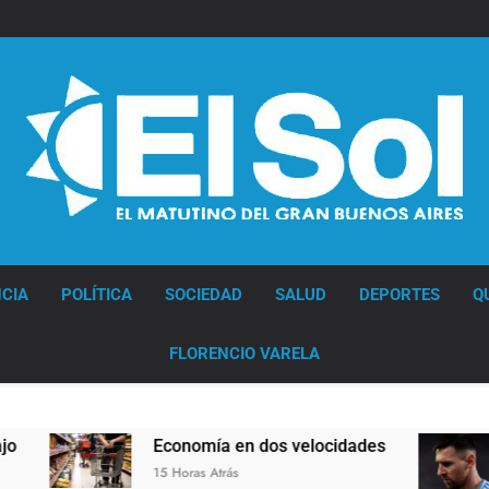
Diario EL SOL
CIA
POLÍTICA
SOCIEDAD
SALUD
DEPORTES
Q
FLORENCIO VARELA
Economía en dos velocidades
Lion
15 Horas Atrás
16 Ho