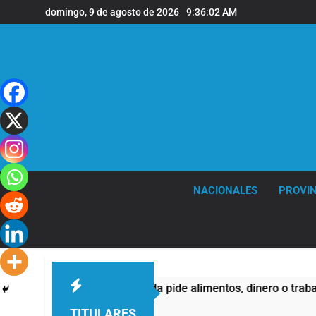
Saltar
domingo, 9 de agosto de 2026
9:36:03 AM
al
contenido
NACIONALES
PROVIN
de quienes buscan ayuda pide alimentos, dinero o trabajo
TITULARES