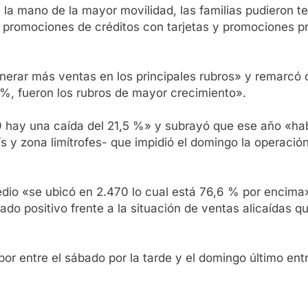
 mano de la mayor movilidad, las familias pudieron te
romociones de créditos con tarjetas y promociones prov
enerar más ventas en los principales rubros» y remarc
 %, fueron los rubros de mayor crecimiento».
9 hay una caída del 21,5 %» y subrayó que ese año «habí
ís y zona limítrofes- que impidió el domingo la operaci
dio «se ubicó en 2.470 lo cual está 76,6 % por encima
do positivo frente a la situación de ventas alicaídas q
por entre el sábado por la tarde y el domingo último en