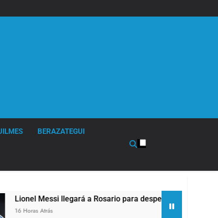
UILMES
BERAZATEGUI
el Messi llegará a Rosario para despedir a su padre Jorge Me
ras Atrás