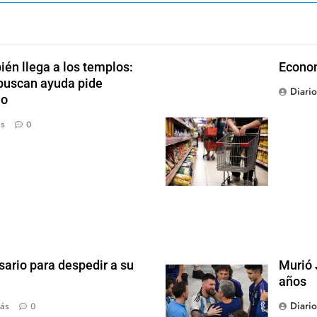
én llega a los templos:
Econom
 buscan ayuda pide
Diari
jo
ás
0
sario para despedir a su
Murió 
años
Diari
ás
0