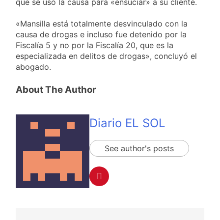
que se usó la causa para «ensuciar» a su cliente.
2 Días Atrás
contra Pity Alvarez
67 barrios full LED en
Florencio Varela
«Mansilla está totalmente desvinculado con la
causa de drogas e incluso fue detenido por la
2 Días Atrás
Fiscalía 5 y no por la Fiscalía 20, que es la
El temporal se despide del
AMBA: cuándo dejará de
especializada en delitos de drogas», concluyó el
llover y llega una ola de frío
abogado.
2 Días Atrás
con mínimas cercanas a 1°C
Kicillof marchó
contra la Ley de
About The Author
Propiedad Privada de
2 Días Atrás
Milei
Renunció el
subsecretario de
Diario EL SOL
Seguridad de
2 Días Atrás
Quilmes, Hernán
Ocampo, tras la
See author's posts
difusión de chats
privados