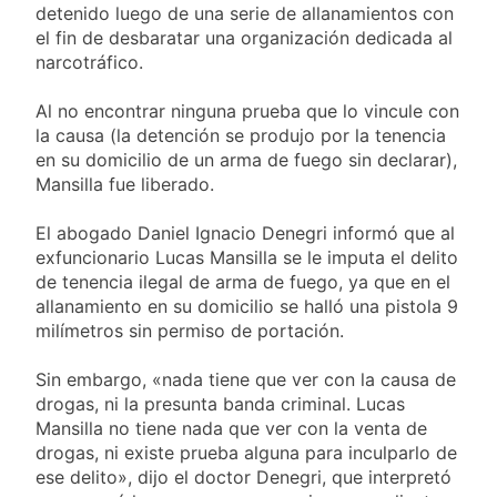
cayeron las acciones
detenido luego de una serie de allanamientos con
Jorge Macri condenó los
en Wall Street y el
disturbios frente al
el fin de desbaratar una organización dedicada al
riesgo país quedó al
Congreso y calificó a los
narcotráfico.
1 Día Atrás
borde de los 450
responsables como
Día Internacional de
puntos
«delincuentes anarquistas»
la Cerveza: los tres
Al no encontrar ninguna prueba que lo vincule con
secretos para
la causa (la detención se produjo por la tenencia
1 Día Atrás
servirla
en su domicilio de un arma de fuego sin declarar),
El frío polar se instala en
correctamente
Buenos Aires: mejora el
Mansilla fue liberado.
tiempo y llegan las
1 Día Atrás
temperaturas más bajas de
El abogado Daniel Ignacio Denegri informó que al
Día de San Cayetano:
la semana
por qué se celebra
exfuncionario Lucas Mansilla se le imputa el delito
cada 7 de agosto y
de tenencia ilegal de arma de fuego, ya que en el
1 Día Atrás
qué representa para
allanamiento en su domicilio se halló una pistola 9
El Senado aprobó la ley de
los argentinos
propiedad privada, pero el
milímetros sin permiso de portación.
Gobierno debió eliminar otro
1 Día Atrás
capítulo
Sin embargo, «nada tiene que ver con la causa de
Incidentes frente al
Congreso durante la
drogas, ni la presunta banda criminal. Lucas
protesta contra la Ley de
Mansilla no tiene nada que ver con la venta de
2 Días Atrás
Propiedad Privada: hubo
drogas, ni existe prueba alguna para inculparlo de
La Fiscalía rechazó el
detenidos y enfrentamientos
pedido para
ese delito», dijo el doctor Denegri, que interpretó
suspender el juicio