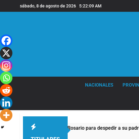
Saltar
sábado, 8 de agosto de 2026
5:22:10 AM
al
contenido
NACIONALES
PROVIN
Lionel Messi llegará a Rosario para despedir a su padre Jorg
1 Hora Atrás