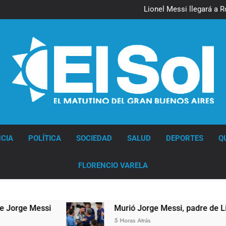
Lionel Messi llegará a 
Murió Jorge 
Thiago Medina 
Lionel Messi llegará a 
Murió Jorge 
Thiago Medina 
Diario EL SOL
CIA
POLÍTICA
SOCIEDAD
SALUD
DEPORTES
Q
FLORENCIO VARELA
e Messi
Murió Jorge Messi, padre de Lionel Me
5 Horas Atrás