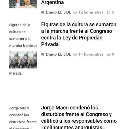
Argentina
Diario EL SOL
12 horas atrás
0
Figuras de la cultura se sumaron
Figuras de la
a la marcha frente al Congreso
cultura se
contra la Ley de Propiedad
sumaron a la
Privada
marcha frente al
Congreso contra
Diario EL SOL
14 horas atrás
0
la Ley de
Propiedad
Privada
Jorge Macri condenó los
Jorge Macri
disturbios frente al Congreso y
condenó los
calificó a los responsables como
disturbios frente
«delincuentes anarquistas»
al Congreso y