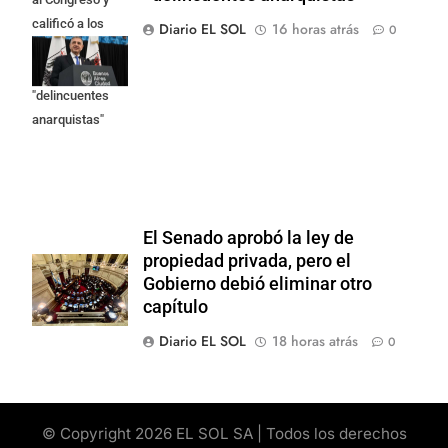
calificó a los
Diario EL SOL
16 horas atrás
0
responsables
como
"delincuentes
anarquistas"
El Senado aprobó la ley de
propiedad privada, pero el
Gobierno debió eliminar otro
capítulo
Diario EL SOL
18 horas atrás
0
© Copyright 2026 EL SOL SA | Todos los derechos