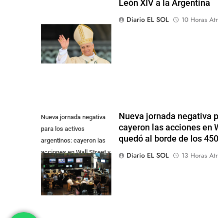
León XIV a la Argentina
Diario EL SOL
10 Horas Atr
Nueva jornada negativa pa
Nueva jornada negativa
cayeron las acciones en Wa
para los activos
quedó al borde de los 45
argentinos: cayeron las
acciones en Wall Street y
Diario EL SOL
13 Horas Atr
el riesgo país quedó al
borde de los 450 punt