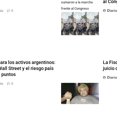
al Con
sumaron a la marcha
frente al Congreso
Diari
ás
0
contra la Ley de
Propiedad Privada
ra los activos argentinos:
La Fis
ll Street y el riesgo país
juicio 
0 puntos
Diari
ás
0