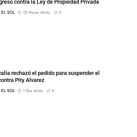
greso contra la Ley de Propiedad Privada
o EL SOL
12 Horas Atrás
0
calía rechazó el pedido para suspender el
contra Pity Alvarez
o EL SOL
1 Día Atrás
0