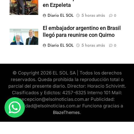
en Ezpeleta
Diario EL SOL
5 horas atrás
0
El embajador argentino en Brasil
llegó para reunirse con Quirno
Diario EL SOL
5 horas atrás
0
© Copyright 2026 EL SOL SA | Todos los derechos
reservados. Queda prohibida la reproducción total o
parcial del presente diario. Director: Horacio Schivintt.
Clasificados y Edictos: 4257-6325 Interno 101 Mail:
recepcion@elsolnoticias.com.ar Publicidad:
publicidad@elsolnoticias.com.ar Funciona gracias a
.
BlazeThemes