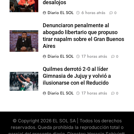
desalojos
Diario EL SOL
6 horas atrás
0
Denunciaron penalmente al
abogado libertario que propuso
tirar napalm sobre el Gran Buenos
Aires
Diario EL SOL
17 horas atrás
0
Quilmes derrotó 2-0 al líder
Gimnasia de Jujuy y volvió a
ilusionarse con el Reducido
Diario EL SOL
17 horas atrás
0
© Copyright 2026 EL SOL SA | Todos los derechos
reservados. Queda prohibida la reproducción total o
parcial del presente diario. Director: Horacio Schivintt.