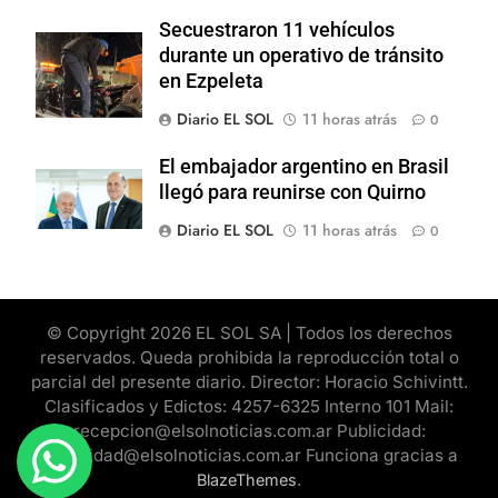
Secuestraron 11 vehículos
durante un operativo de tránsito
en Ezpeleta
Diario EL SOL
11 horas atrás
0
El embajador argentino en Brasil
llegó para reunirse con Quirno
Diario EL SOL
11 horas atrás
0
© Copyright 2026 EL SOL SA | Todos los derechos
reservados. Queda prohibida la reproducción total o
parcial del presente diario. Director: Horacio Schivintt.
Clasificados y Edictos: 4257-6325 Interno 101 Mail:
recepcion@elsolnoticias.com.ar Publicidad:
publicidad@elsolnoticias.com.ar Funciona gracias a
.
BlazeThemes