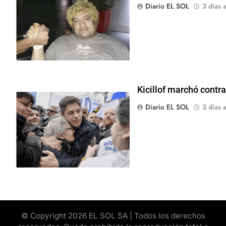
Diario EL SOL
3 días a
Kicillof marchó contra
Diario EL SOL
3 días a
© Copyright 2026 EL SOL SA | Todos los derechos