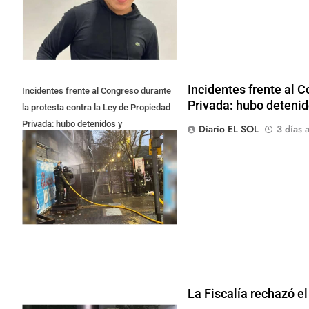
Incidentes frente al 
Incidentes frente al Congreso durante
Privada: hubo deteni
la protesta contra la Ley de Propiedad
Privada: hubo detenidos y
Diario EL SOL
3 días a
enfrentamientos
La Fiscalía rechazó el