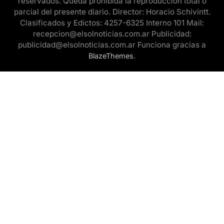
reservados. Queda prohibida la reproducción total o
parcial del presente diario. Director: Horacio Schivintt.
Clasificados y Edictos: 4257-6325 Interno 101 Mail:
recepcion@elsolnoticias.com.ar Publicidad:
publicidad@elsolnoticias.com.ar Funciona gracias a
.
BlazeThemes