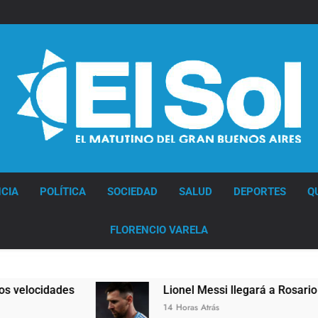
Diario EL SOL
CIA
POLÍTICA
SOCIEDAD
SALUD
DEPORTES
Q
FLORENCIO VARELA
Lionel Messi llegará a Rosario para despedir a s
14 Horas Atrás