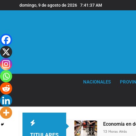
Saltar
domingo, 9 de agosto de 2026
7:41:38 AM
al
contenido
NACIONALES
PROVIN
o o trabajo
Economía en dos velocidades
13 Horas Atrás
TITULARES