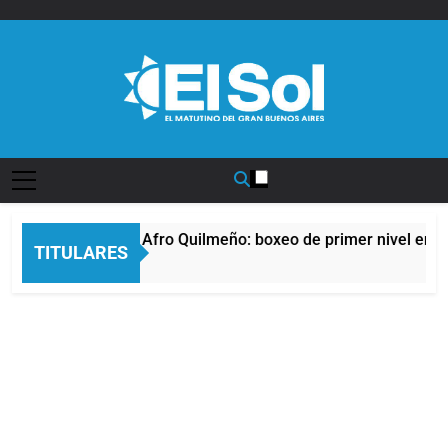
Saltar
al
contenido
Diario EL SOL
La noche del Afro Quilmeño: boxeo de primer nivel en la
TITULARES
7 Horas Atrás