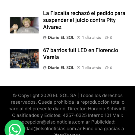
La Fiscalía rechazó el pedido para
suspender el juicio contra Pity
Alvarez
Diario EL SOL
1 día atrás
0
67 barrios full LED en Florencio
Varela
Diario EL SOL
1 día atrás
0
© Copyright 2026 EL SOL SA | Todos los derechos
reservados. Queda prohibida la reproducción total o
parcial del presente diario. Director: Horacio Schivintt.
Clasificados y Edictos: 4257-6325 Interno 101 Mail:
recepcion@elsolnoticias.com.ar Publicidad:
publicidad@elsolnoticias.com.ar Funciona gracias a