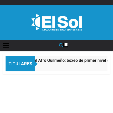
Saltar
al
contenido
Diario EL SOL
La noche del Afro Quilmeño: boxeo de primer nivel en l
TITULARES
14 Horas Atrás