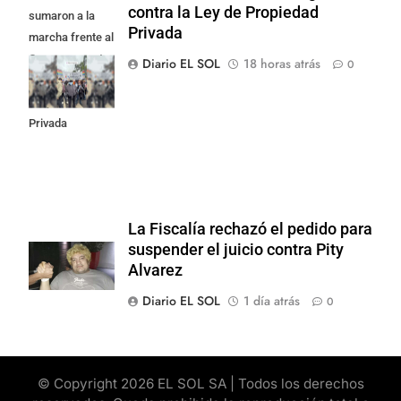
contra la Ley de Propiedad
sumaron a la
Privada
marcha frente al
Congreso contra
Diario EL SOL
18 horas atrás
0
la Ley de
Propiedad
Privada
La Fiscalía rechazó el pedido para
suspender el juicio contra Pity
Alvarez
Diario EL SOL
1 día atrás
0
© Copyright 2026 EL SOL SA | Todos los derechos