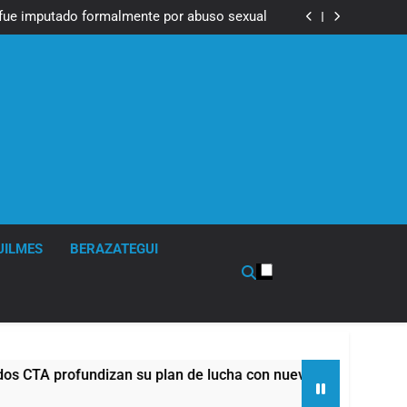
Messi, padre de Lionel Messi, a los 68 años
fue imputado formalmente por abuso sexual
ndizan su plan de lucha con nuevas marchas
contra el Gobierno
Messi, padre de Lionel Messi, a los 68 años
fue imputado formalmente por abuso sexual
ndizan su plan de lucha con nuevas marchas
contra el Gobierno
UILMES
BERAZATEGUI
n su plan de lucha con nuevas marchas contra el Gobierno