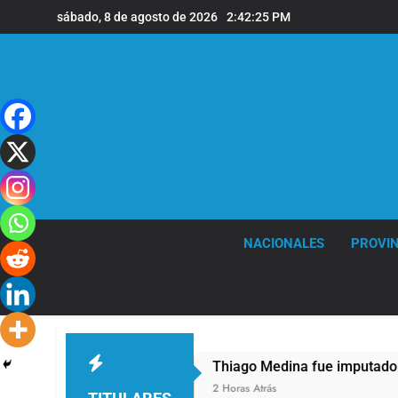
Saltar
sábado, 8 de agosto de 2026
2:42:26 PM
al
contenido
NACIONALES
PROVIN
Thiago Medina fue imputado formalmente por 
2 Horas Atrás