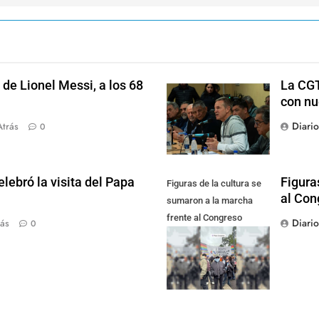
de Lionel Messi, a los 68
La CGT
con nu
Diari
Atrás
0
lebró la visita del Papa
Figura
Figuras de la cultura se
al Con
sumaron a la marcha
frente al Congreso
Diari
ás
0
contra la Ley de
Propiedad Privada