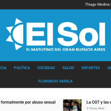
Murió Jorge 
Thiago Medina 
La CGT y las dos CTA profu
Murió Jorge 
Thiago Medina 
La CGT y las dos CTA profu
Diario EL SOL
CIA
POLÍTICA
SOCIEDAD
SALUD
DEPORTES
Q
FLORENCIO VARELA
abuso sexual
La CGT y las dos CTA profundiza
3 Horas Atrás