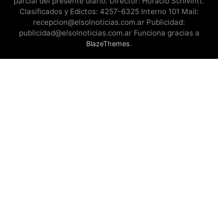
parcial del presente diario. Director: Horacio Schivintt.
Clasificados y Edictos: 4257-6325 Interno 101 Mail:
recepcion@elsolnoticias.com.ar Publicidad:
publicidad@elsolnoticias.com.ar Funciona gracias a
.
BlazeThemes